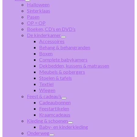
Halloween
Sinterklaas
Pasen
OP = OP
Boeken, CD’s en DVD’s
De kinderkamer
Accessoires
Behang & behangranden
Boxen
Complete babykamers
Dekbedden, kussens & matrassen
Meubels & opbergers
Stoelen & tafels
Textiel
Wiegen
Feest & cadeau’s
Cadeaubonnen
Feestartikelen
Kraamcadeaus
Kleding & schoenen
Baby- en kinderkleding
Onderweg