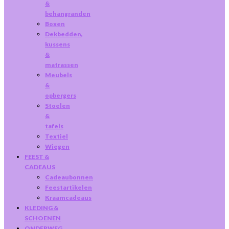
&
behangranden
Boxen
Dekbedden,
kussens
&
matrassen
Meubels
&
opbergers
Stoelen
&
tafels
Textiel
Wiegen
FEEST &
CADEAUS
Cadeaubonnen
Feestartikelen
Kraamcadeaus
KLEDING &
SCHOENEN
ONDERWEG