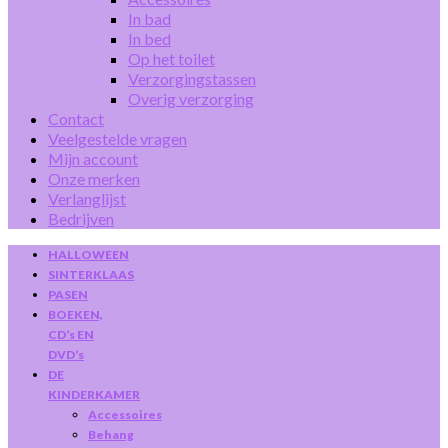
In bad
In bed
Op het toilet
Verzorgingstassen
Overig verzorging
Contact
Veelgestelde vragen
Mijn account
Onze merken
Verlanglijst
Bedrijven
HALLOWEEN
SINTERKLAAS
PASEN
BOEKEN,
CD’s EN
DVD’s
DE
KINDERKAMER
Accessoires
Behang