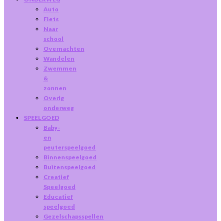
Auto
Fiets
Naar
school
Overnachten
Wandelen
Zwemmen
&
zonnen
Overig
onderweg
SPEELGOED
Baby-
en
peuterspeelgoed
Binnenspeelgoed
Buitenspeelgoed
Creatief
Speelgoed
Educatief
speelgoed
Gezelschapsspellen