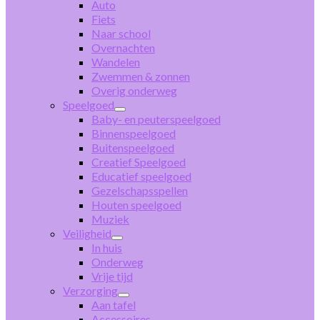
Auto
Fiets
Naar school
Overnachten
Wandelen
Zwemmen & zonnen
Overig onderweg
Speelgoed
Baby- en peuterspeelgoed
Binnenspeelgoed
Buitenspeelgoed
Creatief Speelgoed
Educatief speelgoed
Gezelschapsspellen
Houten speelgoed
Muziek
Veiligheid
In huis
Onderweg
Vrije tijd
Verzorging
Aan tafel
Accessoires