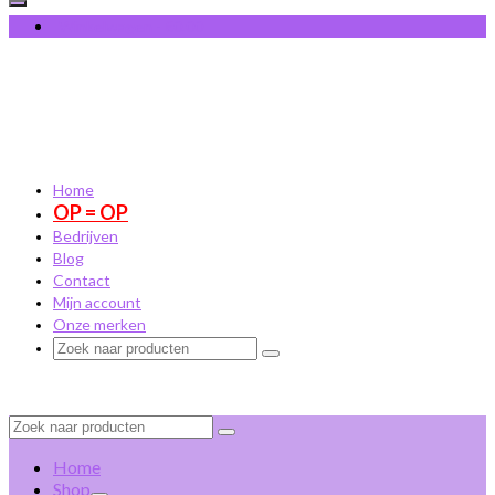
Winkelwagen
-
€
0,00
Home
OP = OP
Bedrijven
Blog
Contact
Mijn account
Onze merken
Zoek
naar:
Zoek
naar:
Home
Shop