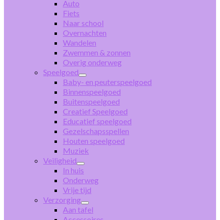
Auto
Fiets
Naar school
Overnachten
Wandelen
Zwemmen & zonnen
Overig onderweg
Speelgoed
Baby- en peuterspeelgoed
Binnenspeelgoed
Buitenspeelgoed
Creatief Speelgoed
Educatief speelgoed
Gezelschapsspellen
Houten speelgoed
Muziek
Veiligheid
In huis
Onderweg
Vrije tijd
Verzorging
Aan tafel
Accessoires