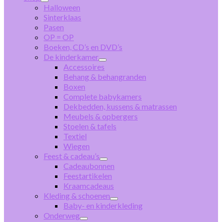
Halloween
Sinterklaas
Pasen
OP = OP
Boeken, CD’s en DVD’s
De kinderkamer
Accessoires
Behang & behangranden
Boxen
Complete babykamers
Dekbedden, kussens & matrassen
Meubels & opbergers
Stoelen & tafels
Textiel
Wiegen
Feest & cadeau’s
Cadeaubonnen
Feestartikelen
Kraamcadeaus
Kleding & schoenen
Baby- en kinderkleding
Onderweg