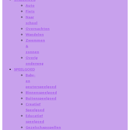
Auto
Fiets
Naar
school
Overnachten
Wandelen
Zwemmen
&
zonnen
Overig
onderweg
SPEELGOED
Baby-
en
peuterspeelgoed
Binnenspeelgoed
Buitenspeelgoed
Creatief
Speelgoed
Educatief
speelgoed
Gezelschapsspellen