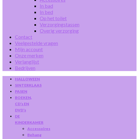
In bad
In bed
Op het toilet
Verzorgingstassen
Overig verzorging
Contact
Veelgestelde vragen
Mijn account
Onze merken
Verlanglijst
Bedrijven
HALLOWEEN
SINTERKLAAS
PASEN
BOEKEN,
CD’s EN
DVD’s
DE
KINDERKAMER
Accessoires
Behang