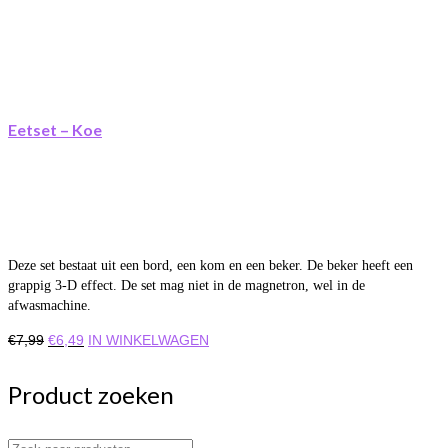
Eetset – Koe
Deze set bestaat uit een bord, een kom en een beker. De beker heeft een
grappig 3-D effect. De set mag niet in de magnetron, wel in de
afwasmachine.
Oorspronkelijke
Huidige
€
7,99
€
6,49
IN WINKELWAGEN
prijs
prijs
was:
is:
Product zoeken
€7,99.
€6,49.
Zoek