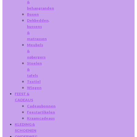
&
behangranden
Boxen
Dekbedden,
kussens
&
matrassen
Meubels
&
opbergers
Stoelen
&
tafels
Textiel
Wiegen
FEEST &
CADEAUS
Cadeaubonnen
Feestartikelen
Kraamcadeaus
KLEDING &
SCHOENEN
ONDERWEG