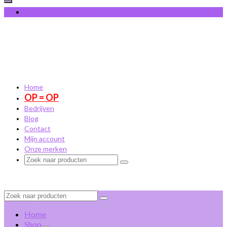
Winkelwagen
-
€
0,00
Home
OP = OP
Bedrijven
Blog
Contact
Mijn account
Onze merken
Zoek
naar:
Zoek
naar:
Home
Shop