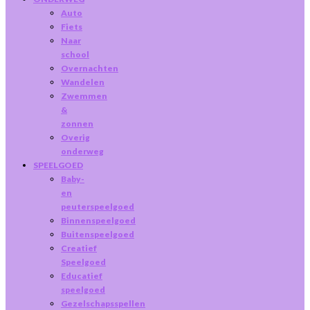
Auto
Fiets
Naar
school
Overnachten
Wandelen
Zwemmen
&
zonnen
Overig
onderweg
SPEELGOED
Baby-
en
peuterspeelgoed
Binnenspeelgoed
Buitenspeelgoed
Creatief
Speelgoed
Educatief
speelgoed
Gezelschapsspellen