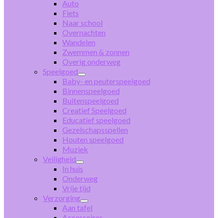
Auto
Fiets
Naar school
Overnachten
Wandelen
Zwemmen & zonnen
Overig onderweg
Speelgoed
Baby- en peuterspeelgoed
Binnenspeelgoed
Buitenspeelgoed
Creatief Speelgoed
Educatief speelgoed
Gezelschapsspellen
Houten speelgoed
Muziek
Veiligheid
In huis
Onderweg
Vrije tijd
Verzorging
Aan tafel
Accessoires