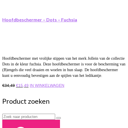
Hoofdbeschermer – Dots – Fuchsia
Hoofdbeschermer met vrolijke stippen van het merk Jollein van de collectie
Dots in de kleur fuchsia. Deze hoofdbeschermer is voor de bescherming van
(B)engels die veel draaien en woelen in hun slaap. De hoofdbeschermer
kunt u eenvoudig bevestigen aan de spijlen van het ledikantje.
Oorspronkelijke
Huidige
€
34,49
€
15,49
IN WINKELWAGEN
prijs
prijs
was:
is:
Product zoeken
€34,49.
€15,49.
Zoek
naar: