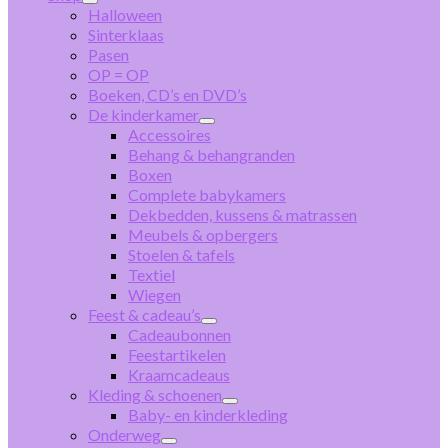
Halloween
Sinterklaas
Pasen
OP = OP
Boeken, CD’s en DVD’s
De kinderkamer
Accessoires
Behang & behangranden
Boxen
Complete babykamers
Dekbedden, kussens & matrassen
Meubels & opbergers
Stoelen & tafels
Textiel
Wiegen
Feest & cadeau’s
Cadeaubonnen
Feestartikelen
Kraamcadeaus
Kleding & schoenen
Baby- en kinderkleding
Onderweg