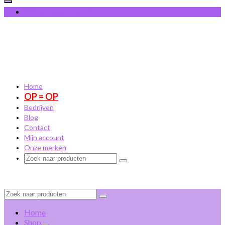
Winkelwagen
-
€
0,00
Home
OP = OP
Bedrijven
Blog
Contact
Mijn account
Onze merken
Zoek
naar:
Zoek
naar:
Home
Shop