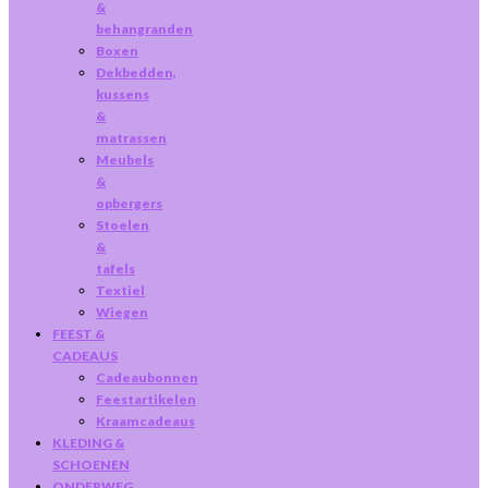
&
behangranden
Boxen
Dekbedden,
kussens
&
matrassen
Meubels
&
opbergers
Stoelen
&
tafels
Textiel
Wiegen
FEEST &
CADEAUS
Cadeaubonnen
Feestartikelen
Kraamcadeaus
KLEDING &
SCHOENEN
ONDERWEG