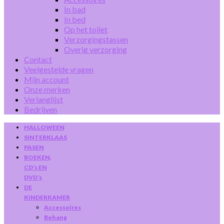
In bad
In bed
Op het toilet
Verzorgingstassen
Overig verzorging
Contact
Veelgestelde vragen
Mijn account
Onze merken
Verlanglijst
Bedrijven
HALLOWEEN
SINTERKLAAS
PASEN
BOEKEN,
CD’s EN
DVD’s
DE
KINDERKAMER
Accessoires
Behang