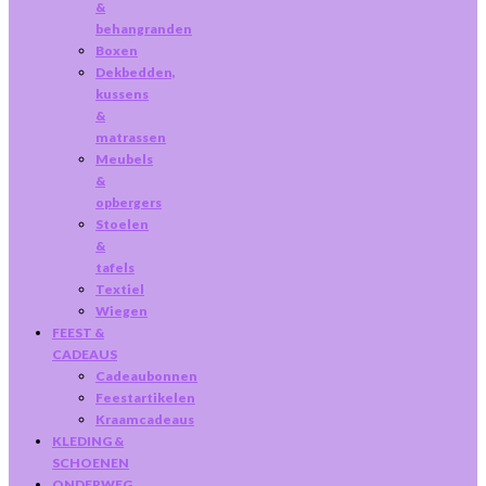
&
behangranden
Boxen
Dekbedden,
kussens
&
matrassen
Meubels
&
opbergers
Stoelen
&
tafels
Textiel
Wiegen
FEEST &
CADEAUS
Cadeaubonnen
Feestartikelen
Kraamcadeaus
KLEDING &
SCHOENEN
ONDERWEG