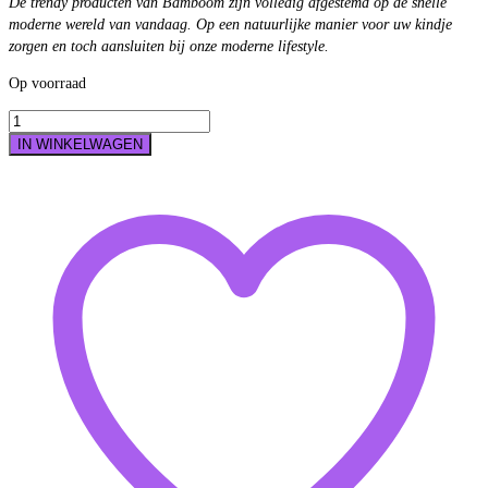
De trendy producten van Bamboom zijn volledig afgestemd op de snelle
moderne wereld van vandaag. Op een natuurlijke manier voor uw kindje
zorgen en toch aansluiten bij onze moderne lifestyle.
Op voorraad
Dekbedovertrekset
-
IN WINKELWAGEN
Cover
-
Ledikant
-
3-
delig
-
Roze
aantal