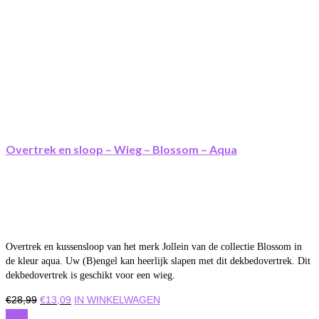
Overtrek en sloop – Wieg – Blossom – Aqua
Overtrek en kussensloop van het merk Jollein van de collectie Blossom in
de kleur aqua. Uw (B)engel kan heerlijk slapen met dit dekbedovertrek. Dit
dekbedovertrek is geschikt voor een wieg.
Oorspronkelijke
Huidige
€
28,99
€
13,09
IN WINKELWAGEN
prijs
prijs
Actie