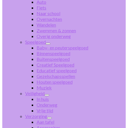
Auto
Fiets
Naar school
Overnachten
Wandelen
Zwemmen & zonnen
Overig onderweg
Speelgoed
Baby- en peuterspeelgoed
Binnenspeelgoed
Buitenspeelgoed
Creatief Speelgoed
Educatief speelgoed
Gezelschapsspellen
Houten speelgoed
Muziek
Veiligheid
In huis
Onderweg
Vrije tijd
Verzorging
Aan tafel
Accessoires