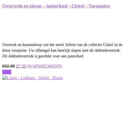
Overtrek en sloop – Juniorbed – Cirkel – Turquoise
Overtrek en kussensloop van het merk Jollein van de collectie Cirkel in de
kleur turquoise. Uw (B)engel kan heerlijk slapen met dit dekbedovertrek.
Dit dekbedovertrek is geschikt voor een juniorbed.
Oorspronkelijke
Huidige
€
32,99
€
7,99
IN WINKELWAGEN
prijs
prijs
Actie
was:
is:
€32,99.
€7,99.