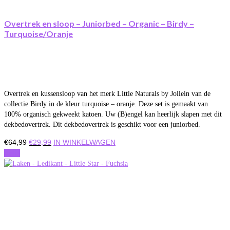
Overtrek en sloop – Juniorbed – Organic – Birdy –
Turquoise/Oranje
Overtrek en kussensloop van het merk Little Naturals by Jollein van de
collectie Birdy in de kleur turquoise – oranje. Deze set is gemaakt van
100% organisch gekweekt katoen. Uw (B)engel kan heerlijk slapen met dit
dekbedovertrek. Dit dekbedovertrek is geschikt voor een juniorbed.
Oorspronkelijke
Huidige
€
64,99
€
29,99
IN WINKELWAGEN
prijs
prijs
Actie
was:
is:
€64,99.
€29,99.