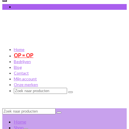
Winkelwagen
-
€
0,00
Home
OP = OP
Bedrijven
Blog
Contact
Mijn account
Onze merken
Zoek
naar:
Zoek
naar:
Home
Shop