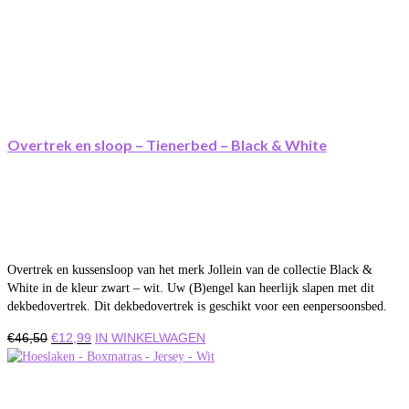
Overtrek en sloop – Tienerbed – Black & White
Overtrek en kussensloop van het merk Jollein van de collectie Black &
White in de kleur zwart – wit. Uw (B)engel kan heerlijk slapen met dit
dekbedovertrek. Dit dekbedovertrek is geschikt voor een eenpersoonsbed.
Oorspronkelijke
Huidige
€
46,50
€
12,99
IN WINKELWAGEN
prijs
prijs
was:
is:
€46,50.
€12,99.