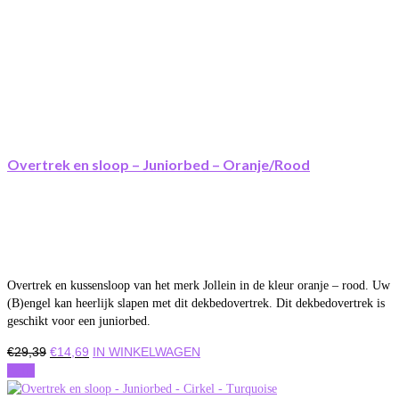
Overtrek en sloop – Juniorbed – Oranje/Rood
Overtrek en kussensloop van het merk Jollein in de kleur oranje – rood. Uw
(B)engel kan heerlijk slapen met dit dekbedovertrek. Dit dekbedovertrek is
geschikt voor een juniorbed.
Oorspronkelijke
Huidige
€
29,39
€
14,69
IN WINKELWAGEN
prijs
prijs
Actie
was:
is: