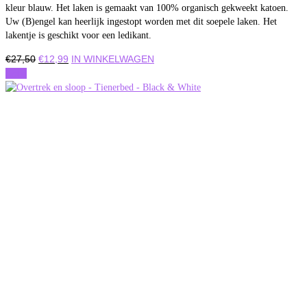
kleur blauw. Het laken is gemaakt van 100% organisch gekweekt katoen.
Uw (B)engel kan heerlijk ingestopt worden met dit soepele laken. Het
lakentje is geschikt voor een ledikant.
Oorspronkelijke
Huidige
€
27,50
€
12,99
IN WINKELWAGEN
prijs
prijs
Actie
was:
is:
€27,50.
€12,99.