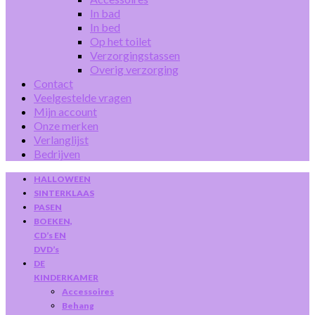
In bad
In bed
Op het toilet
Verzorgingstassen
Overig verzorging
Contact
Veelgestelde vragen
Mijn account
Onze merken
Verlanglijst
Bedrijven
HALLOWEEN
SINTERKLAAS
PASEN
BOEKEN,
CD’s EN
DVD’s
DE
KINDERKAMER
Accessoires
Behang