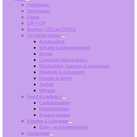
Halloween
Sinterklaas
Pasen
OP = OP
Boeken, CD’s en DVD’s
De kinderkamer
Accessoires
Behang & behangranden
Boxen
Complete babykamers
Dekbedden, kussens & matrassen
Meubels & opbergers
Stoelen & tafels
Textiel
Wiegen
Feest & cadeau’s
Cadeaubonnen
Feestartikelen
Kraamcadeaus
Kleding & schoenen
Baby- en kinderkleding
Onderweg