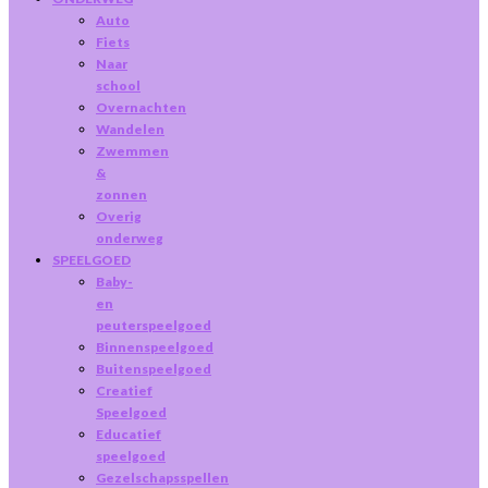
Auto
Fiets
Naar
school
Overnachten
Wandelen
Zwemmen
&
zonnen
Overig
onderweg
SPEELGOED
Baby-
en
peuterspeelgoed
Binnenspeelgoed
Buitenspeelgoed
Creatief
Speelgoed
Educatief
speelgoed
Gezelschapsspellen