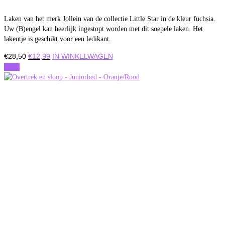
Laken van het merk Jollein van de collectie Little Star in de kleur fuchsia.
Uw (B)engel kan heerlijk ingestopt worden met dit soepele laken. Het
lakentje is geschikt voor een ledikant.
Oorspronkelijke
Huidige
€
28,50
€
12,99
IN WINKELWAGEN
prijs
prijs
Actie
was:
is:
€28,50.
€12,99.