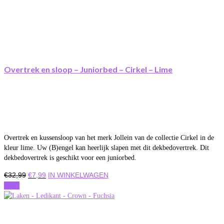
Overtrek en sloop – Juniorbed – Cirkel – Lime
Overtrek en kussensloop van het merk Jollein van de collectie Cirkel in de
kleur lime. Uw (B)engel kan heerlijk slapen met dit dekbedovertrek. Dit
dekbedovertrek is geschikt voor een juniorbed.
Oorspronkelijke
Huidige
€
32,99
€
7,99
IN WINKELWAGEN
prijs
prijs
Actie
was:
is:
€32,99.
€7,99.