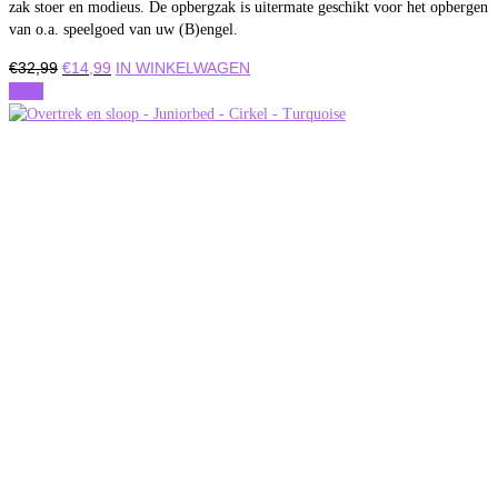
zak stoer en modieus. De opbergzak is uitermate geschikt voor het opbergen
van o.a. speelgoed van uw (B)engel.
Oorspronkelijke
Huidige
€
32,99
€
14,99
IN WINKELWAGEN
prijs
prijs
Actie
was:
is:
€32,99.
€14,99.