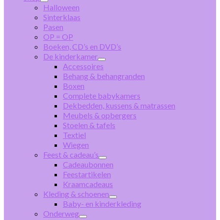
Halloween
Sinterklaas
Pasen
OP = OP
Boeken, CD’s en DVD’s
De kinderkamer
Accessoires
Behang & behangranden
Boxen
Complete babykamers
Dekbedden, kussens & matrassen
Meubels & opbergers
Stoelen & tafels
Textiel
Wiegen
Feest & cadeau’s
Cadeaubonnen
Feestartikelen
Kraamcadeaus
Kleding & schoenen
Baby- en kinderkleding
Onderweg