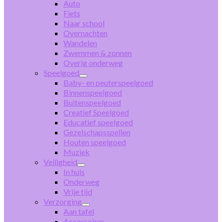
Auto
Fiets
Naar school
Overnachten
Wandelen
Zwemmen & zonnen
Overig onderweg
Speelgoed
Baby- en peuterspeelgoed
Binnenspeelgoed
Buitenspeelgoed
Creatief Speelgoed
Educatief speelgoed
Gezelschapsspellen
Houten speelgoed
Muziek
Veiligheid
In huis
Onderweg
Vrije tijd
Verzorging
Aan tafel
Accessoires