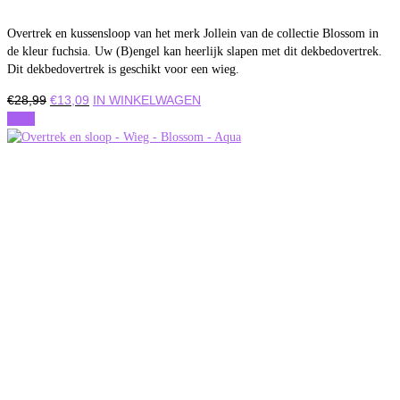
Overtrek en kussensloop van het merk Jollein van de collectie Blossom in
de kleur fuchsia. Uw (B)engel kan heerlijk slapen met dit dekbedovertrek.
Dit dekbedovertrek is geschikt voor een wieg.
Oorspronkelijke
Huidige
€
28,99
€
13,09
IN WINKELWAGEN
prijs
prijs
Actie
was:
is:
€28,99.
€13,09.