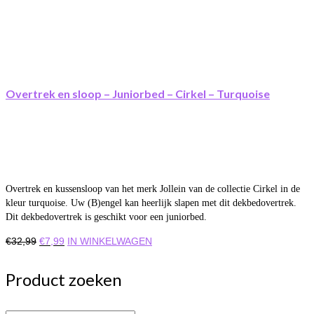
Overtrek en sloop – Juniorbed – Cirkel – Turquoise
Overtrek en kussensloop van het merk Jollein van de collectie Cirkel in de
kleur turquoise. Uw (B)engel kan heerlijk slapen met dit dekbedovertrek.
Dit dekbedovertrek is geschikt voor een juniorbed.
Oorspronkelijke
Huidige
€
32,99
€
7,99
IN WINKELWAGEN
prijs
prijs
was:
is:
Product zoeken
€32,99.
€7,99.