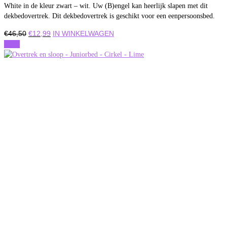
White in de kleur zwart – wit. Uw (B)engel kan heerlijk slapen met dit
dekbedovertrek. Dit dekbedovertrek is geschikt voor een eenpersoonsbed.
Oorspronkelijke
Huidige
€
46,50
€
12,99
IN WINKELWAGEN
prijs
prijs
Actie
was:
is:
€46,50.
€12,99.