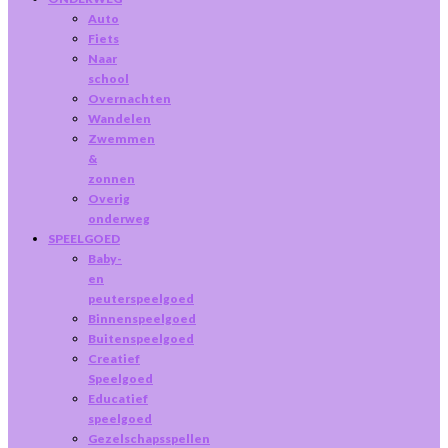
Auto
Fiets
Naar
school
Overnachten
Wandelen
Zwemmen
&
zonnen
Overig
onderweg
SPEELGOED
Baby-
en
peuterspeelgoed
Binnenspeelgoed
Buitenspeelgoed
Creatief
Speelgoed
Educatief
speelgoed
Gezelschapsspellen