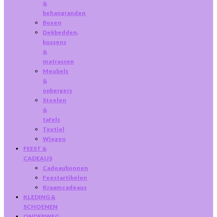
&
behangranden
Boxen
Dekbedden,
kussens
&
matrassen
Meubels
&
opbergers
Stoelen
&
tafels
Textiel
Wiegen
FEEST &
CADEAUS
Cadeaubonnen
Feestartikelen
Kraamcadeaus
KLEDING &
SCHOENEN
ONDERWEG