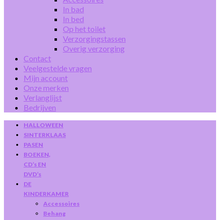
In bad
In bed
Op het toilet
Verzorgingstassen
Overig verzorging
Contact
Veelgestelde vragen
Mijn account
Onze merken
Verlanglijst
Bedrijven
HALLOWEEN
SINTERKLAAS
PASEN
BOEKEN,
CD’s EN
DVD’s
DE
KINDERKAMER
Accessoires
Behang