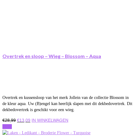
Overtrek en sloop – Wieg – Blossom – Aqua
Overtrek en kussensloop van het merk Jollein van de collectie Blossom in
de kleur aqua. Uw (B)engel kan heerlijk slapen met dit dekbedovertrek. Dit
dekbedovertrek is geschikt voor een wieg.
Oorspronkelijke
Huidige
€
28,99
€
13,09
IN WINKELWAGEN
prijs
prijs
Actie
was:
is: