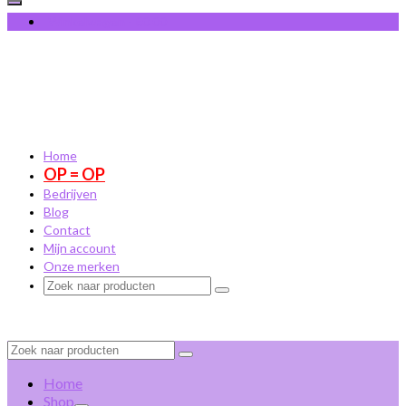
Winkelwagen
-
€
0,00
Home
OP = OP
Bedrijven
Blog
Contact
Mijn account
Onze merken
Zoek
naar:
Zoek
naar:
Home
Shop