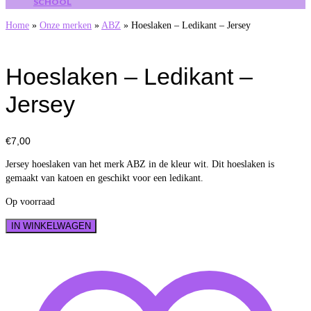
SCHOOL
Home
»
Onze merken
»
ABZ
»
Hoeslaken – Ledikant – Jersey
Hoeslaken – Ledikant –
Jersey
€
7,00
Jersey hoeslaken van het merk ABZ in de kleur wit. Dit hoeslaken is
gemaakt van katoen en geschikt voor een ledikant.
Op voorraad
Hoeslaken
IN WINKELWAGEN
-
Ledikant
-
Jersey
aantal