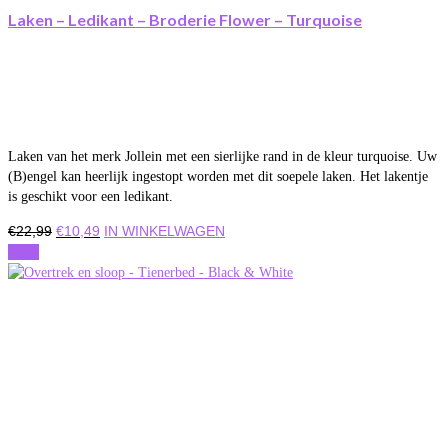
Laken – Ledikant – Broderie Flower – Turquoise
Laken van het merk Jollein met een sierlijke rand in de kleur turquoise. Uw
(B)engel kan heerlijk ingestopt worden met dit soepele laken. Het lakentje
is geschikt voor een ledikant.
Oorspronkelijke
Huidige
€
22,99
€
10,49
IN WINKELWAGEN
prijs
prijs
Actie
was:
is:
€22,99.
€10,49.