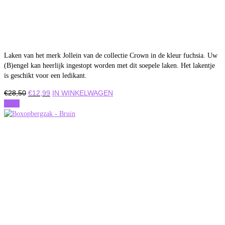
Laken van het merk Jollein van de collectie Crown in de kleur fuchsia. Uw
(B)engel kan heerlijk ingestopt worden met dit soepele laken. Het lakentje
is geschikt voor een ledikant.
Oorspronkelijke
Huidige
€
28,50
€
12,99
IN WINKELWAGEN
prijs
prijs
Actie
was:
is:
€28,50.
€12,99.