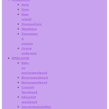
Auto
Fiets
Naar
school
Overnachten
Wandelen
Zwemmen
&
zonnen
Overig
onderweg
SPEELGOED
Baby-
en
peuterspeelgoed
Binnenspeelgoed
Buitenspeelgoed
Creatief
Speelgoed
Educatief
speelgoed
Gezelschapsspellen