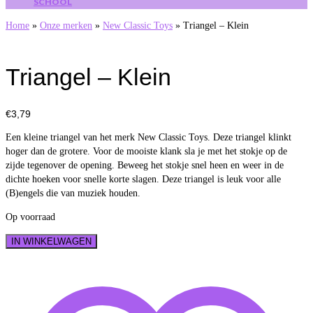
SCHOOL
Home
»
Onze merken
»
New Classic Toys
»
Triangel – Klein
Triangel – Klein
€
3,79
Een kleine triangel van het merk New Classic Toys. Deze triangel klinkt
hoger dan de grotere. Voor de mooiste klank sla je met het stokje op de
zijde tegenover de opening. Beweeg het stokje snel heen en weer in de
dichte hoeken voor snelle korte slagen. Deze triangel is leuk voor alle
(B)engels die van muziek houden.
Op voorraad
Triangel
IN WINKELWAGEN
-
Klein
aantal