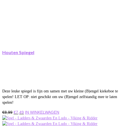
Houten Spiegel
Deze leuke spiegel is fijn om samen met uw kleine (B)engel kiekeboe te
spelen! LET OP: niet geschikt om uw (B)engel zelfstandig mee te laten
spelen!
Oorspronkelijke
Huidige
€
8,99
€
7,49
IN WINKELWAGEN
prijs
prijs
was:
is: