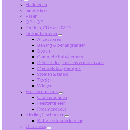
Halloween
Sinterklaas
Pasen
OP = OP
Boeken, CD’s en DVD’s
De kinderkamer
Accessoires
Behang & behangranden
Boxen
Complete babykamers
Dekbedden, kussens & matrassen
Meubels & opbergers
Stoelen & tafels
Textiel
Wiegen
Feest & cadeau’s
Cadeaubonnen
Feestartikelen
Kraamcadeaus
Kleding & schoenen
Baby- en kinderkleding
Onderweg