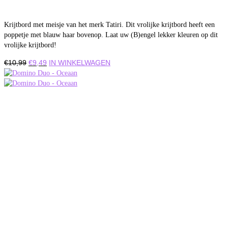
Krijtbord met meisje van het merk Tatiri. Dit vrolijke krijtbord heeft een
poppetje met blauw haar bovenop. Laat uw (B)engel lekker kleuren op dit
vrolijke krijtbord!
Oorspronkelijke
Huidige
€
10,99
€
9,49
IN WINKELWAGEN
prijs
prijs
was:
is:
€10,99.
€9,49.