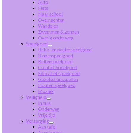
Auto
Fiets
Naar school
Overnachten
Wandelen
Zwemmen & zonnen
Overig onderweg
Speelgoed
Baby- en peuterspeelgoed
Binnenspeelgoed
Buitenspeelgoed
Creatief Speelgoed
Educatief speelgoed
Gezelschapsspellen
Houten speelgoed
Muziek
Veiligheid
In huis
Onderweg
Vrije tijd
Verzorging
Aan tafel
Accessoires