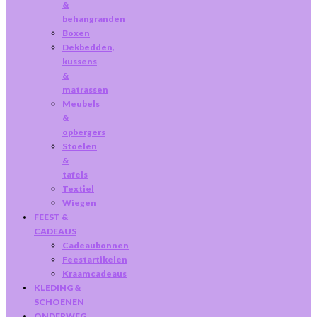
&
behangranden
Boxen
Dekbedden,
kussens
&
matrassen
Meubels
&
opbergers
Stoelen
&
tafels
Textiel
Wiegen
FEEST &
CADEAUS
Cadeaubonnen
Feestartikelen
Kraamcadeaus
KLEDING &
SCHOENEN
ONDERWEG