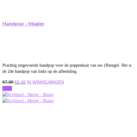
Handpop – Magier
Prachtig uitgevoerde handpop voor de poppenkast van uw (B)engel. Het is
de 2de handpop van links op de afbeelding.
Oorspronkelijke
Huidige
€
7,99
€
6,49
IN WINKELWAGEN
prijs
prijs
Actie
was:
is:
€7,99.
€6,49.