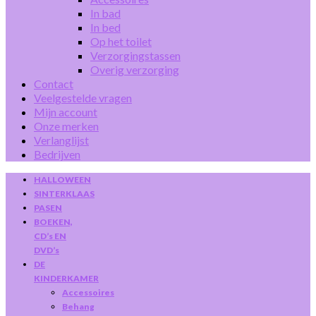
In bad
In bed
Op het toilet
Verzorgingstassen
Overig verzorging
Contact
Veelgestelde vragen
Mijn account
Onze merken
Verlanglijst
Bedrijven
HALLOWEEN
SINTERKLAAS
PASEN
BOEKEN,
CD’s EN
DVD’s
DE
KINDERKAMER
Accessoires
Behang