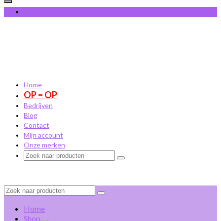
Winkelwagen
-
€
0,00
Home
OP = OP
Bedrijven
Blog
Contact
Mijn account
Onze merken
Zoek
naar:
Zoek
naar:
Home
Shop