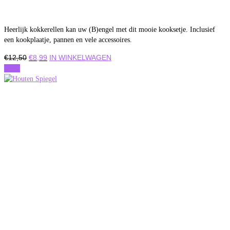
Heerlijk kokkerellen kan uw (B)engel met dit mooie kooksetje. Inclusief
een kookplaatje, pannen en vele accessoires.
Oorspronkelijke
Huidige
€
12,50
€
8,99
IN WINKELWAGEN
prijs
prijs
Actie
was:
is:
€12,50.
€8,99.