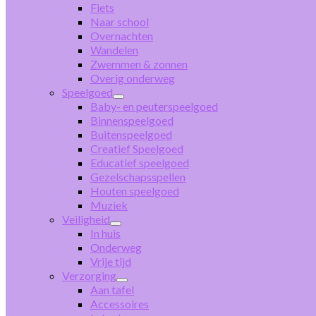
Fiets
Naar school
Overnachten
Wandelen
Zwemmen & zonnen
Overig onderweg
Speelgoed
Baby- en peuterspeelgoed
Binnenspeelgoed
Buitenspeelgoed
Creatief Speelgoed
Educatief speelgoed
Gezelschapsspellen
Houten speelgoed
Muziek
Veiligheid
In huis
Onderweg
Vrije tijd
Verzorging
Aan tafel
Accessoires