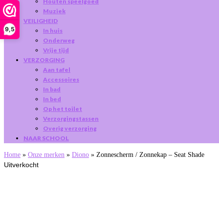
Houten speelgoed
Muziek
VEILIGHEID
9,5
In huis
Onderweg
Vrije tijd
VERZORGING
Aan tafel
Accessoires
In bad
In bed
Op het toilet
Verzorgingstassen
Overig verzorging
NAAR SCHOOL
Home
»
Onze merken
»
Diono
»
Zonnescherm / Zonnekap – Seat Shade
Uitverkocht