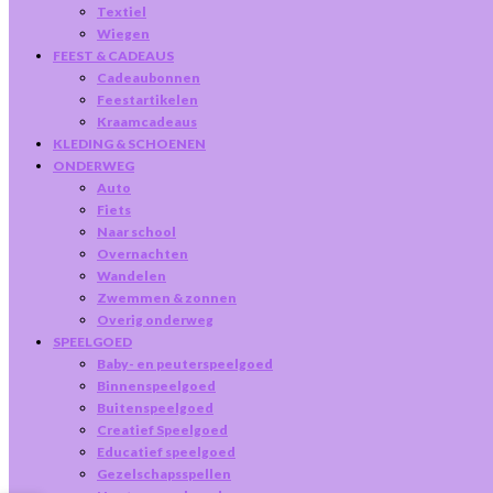
Textiel
Wiegen
FEEST & CADEAUS
Cadeaubonnen
Feestartikelen
Kraamcadeaus
KLEDING & SCHOENEN
ONDERWEG
Auto
Fiets
Naar school
Overnachten
Wandelen
Zwemmen & zonnen
Overig onderweg
SPEELGOED
Baby- en peuterspeelgoed
Binnenspeelgoed
Buitenspeelgoed
Creatief Speelgoed
Educatief speelgoed
Gezelschapsspellen