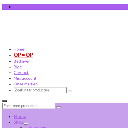
Winkelwagen
-
€
0,00
Home
OP = OP
Bedrijven
Blog
Contact
Mijn account
Onze merken
Zoek
naar:
Zoek
naar:
Home
Shop
Halloween