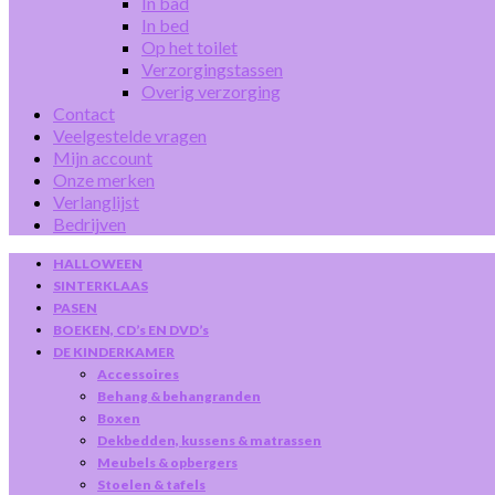
In bad
In bed
Op het toilet
Verzorgingstassen
Overig verzorging
Contact
Veelgestelde vragen
Mijn account
Onze merken
Verlanglijst
Bedrijven
HALLOWEEN
SINTERKLAAS
PASEN
BOEKEN, CD’s EN DVD’s
DE KINDERKAMER
Accessoires
Behang & behangranden
Boxen
Dekbedden, kussens & matrassen
Meubels & opbergers
Stoelen & tafels