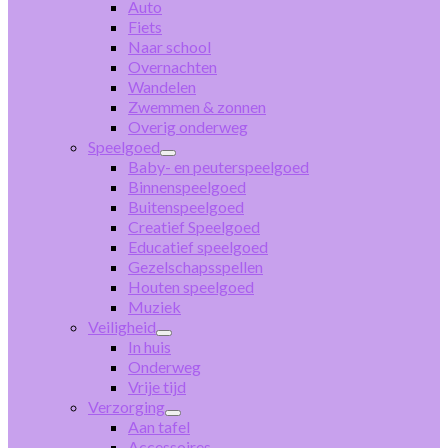
Auto
Fiets
Naar school
Overnachten
Wandelen
Zwemmen & zonnen
Overig onderweg
Speelgoed
Baby- en peuterspeelgoed
Binnenspeelgoed
Buitenspeelgoed
Creatief Speelgoed
Educatief speelgoed
Gezelschapsspellen
Houten speelgoed
Muziek
Veiligheid
In huis
Onderweg
Vrije tijd
Verzorging
Aan tafel
Accessoires