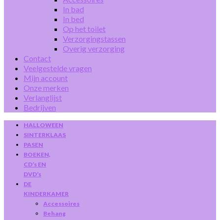
In bad
In bed
Op het toilet
Verzorgingstassen
Overig verzorging
Contact
Veelgestelde vragen
Mijn account
Onze merken
Verlanglijst
Bedrijven
HALLOWEEN
SINTERKLAAS
PASEN
BOEKEN,
CD’s EN
DVD’s
DE
KINDERKAMER
Accessoires
Behang