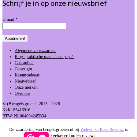
Schrijf je in op onze nieuwsbrief
E-mail
*
Algemene voorwaarden
Blog: praktische mama’s en papa’s
Cadeaubon
Copyright
Kraamcadeaus
Nieuwsbrief
Onze merken
Over ons
© (B)engels groeien 2013 - 2026
KvK: 85416916
BTW: NL004094245B34
De waardering van bengelsgroeien.nl bij
WebwinkelKeur Reviews
is
9.5/10 gebaseerd op 95 reviews.