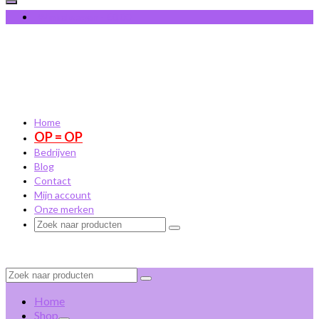
Winkelwagen
-
€
0,00
Home
OP = OP
Bedrijven
Blog
Contact
Mijn account
Onze merken
Zoek
naar:
Zoek
naar:
Home
Shop