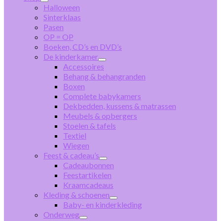
Halloween
Sinterklaas
Pasen
OP = OP
Boeken, CD’s en DVD’s
De kinderkamer
Accessoires
Behang & behangranden
Boxen
Complete babykamers
Dekbedden, kussens & matrassen
Meubels & opbergers
Stoelen & tafels
Textiel
Wiegen
Feest & cadeau’s
Cadeaubonnen
Feestartikelen
Kraamcadeaus
Kleding & schoenen
Baby- en kinderkleding
Onderweg