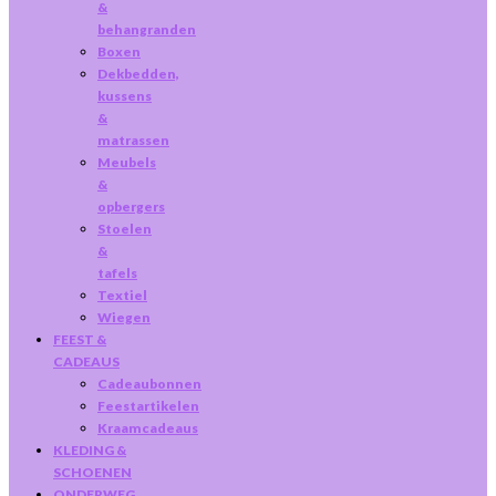
&
behangranden
Boxen
Dekbedden,
kussens
&
matrassen
Meubels
&
opbergers
Stoelen
&
tafels
Textiel
Wiegen
FEEST &
CADEAUS
Cadeaubonnen
Feestartikelen
Kraamcadeaus
KLEDING &
SCHOENEN
ONDERWEG