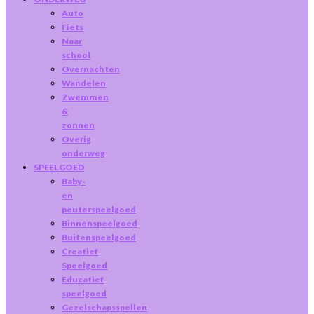
Auto
Fiets
Naar
school
Overnachten
Wandelen
Zwemmen
&
zonnen
Overig
onderweg
SPEELGOED
Baby-
en
peuterspeelgoed
Binnenspeelgoed
Buitenspeelgoed
Creatief
Speelgoed
Educatief
speelgoed
Gezelschapsspellen