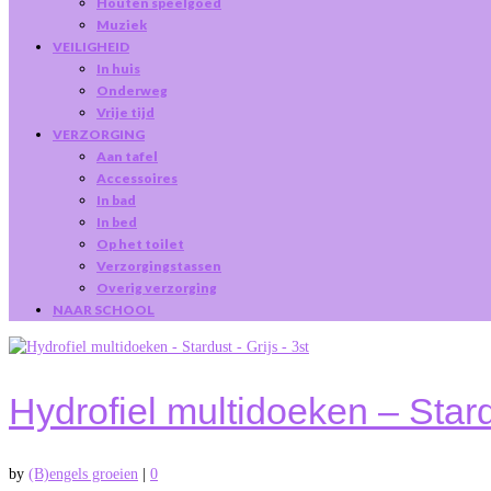
Houten speelgoed
Muziek
VEILIGHEID
In huis
Onderweg
Vrije tijd
VERZORGING
Aan tafel
Accessoires
In bad
In bed
Op het toilet
Verzorgingstassen
Overig verzorging
NAAR SCHOOL
Hydrofiel multidoeken – Stard
by
(B)engels groeien
|
0