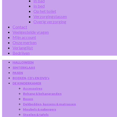
In bad
In bed
Op het toilet
Verzorgingstassen
Overig verzorging
Contact
Veelgestelde vragen
Mijn account
Onze merken
Verlanglijst
Bedrijven
HALLOWEEN
SINTERKLAAS
PASEN
BOEKEN, CD’s EN DVD’s
DE KINDERKAMER
Accessoires
Behang & behangranden
Boxen
Dekbedden, kussens & matrassen
Meubels & opbergers
Stoelen & tafels