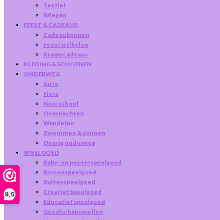
Textiel
Wiegen
FEEST & CADEAUS
Cadeaubonnen
Feestartikelen
Kraamcadeaus
KLEDING & SCHOENEN
ONDERWEG
Auto
Fiets
Naar school
Overnachten
Wandelen
Zwemmen & zonnen
Overig onderweg
SPEELGOED
Baby- en peuterspeelgoed
Binnenspeelgoed
Buitenspeelgoed
Creatief Speelgoed
9,5
Educatief speelgoed
Gezelschapsspellen