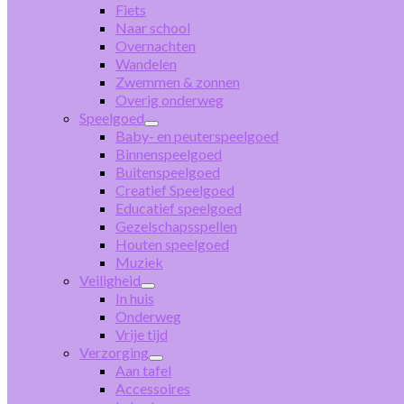
Fiets
Naar school
Overnachten
Wandelen
Zwemmen & zonnen
Overig onderweg
Speelgoed
Baby- en peuterspeelgoed
Binnenspeelgoed
Buitenspeelgoed
Creatief Speelgoed
Educatief speelgoed
Gezelschapsspellen
Houten speelgoed
Muziek
Veiligheid
In huis
Onderweg
Vrije tijd
Verzorging
Aan tafel
Accessoires