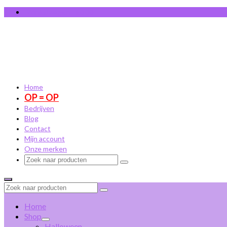
Winkelwagen
-
€
0,00
Home
OP = OP
Bedrijven
Blog
Contact
Mijn account
Onze merken
Zoek
naar:
Zoek
naar:
Home
Shop
Halloween